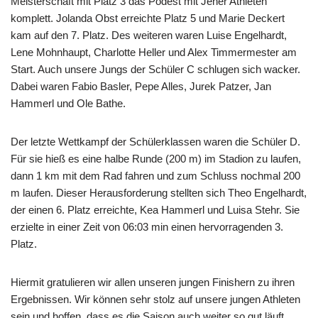
Meisterschaft mit Platz 3 das Podest mit Jener Athleten
komplett. Jolanda Obst erreichte Platz 5 und Marie Deckert
kam auf den 7. Platz. Des weiteren waren Luise Engelhardt,
Lene Mohnhaupt, Charlotte Heller und Alex Timmermester am
Start. Auch unsere Jungs der Schüler C schlugen sich wacker.
Dabei waren Fabio Basler, Pepe Alles, Jurek Patzer, Jan
Hammerl und Ole Bathe.
Der letzte Wettkampf der Schülerklassen waren die Schüler D.
Für sie hieß es eine halbe Runde (200 m) im Stadion zu laufen,
dann 1 km mit dem Rad fahren und zum Schluss nochmal 200
m laufen. Dieser Herausforderung stellten sich Theo Engelhardt,
der einen 6. Platz erreichte, Kea Hammerl und Luisa Stehr. Sie
erzielte in einer Zeit von 06:03 min einen hervorragenden 3.
Platz.
Hiermit gratulieren wir allen unseren jungen Finishern zu ihren
Ergebnissen. Wir können sehr stolz auf unsere jungen Athleten
sein und hoffen, dass es die Saison auch weiter so gut läuft.