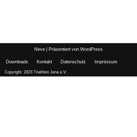
Neve
| Präsentiert von
WordPress
Downloads
Kontakt
Datenschutz
Impressum
Copyright: 2023 Triathlon Jena e.V.
Diese Website nutzt Cookies, um bestmögliche Funktionalität bieten
zu können.
Akzeptieren
Datenschutz
Schließen
Privacy Overview