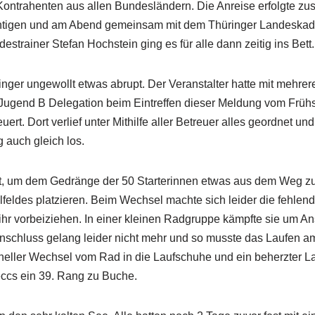
n Kontrahenten aus allen Bundesländern. Die Anreise erfolgte z
ichtigen und am Abend gemeinsam mit dem Thüringer Landeskade
strainer Stefan Hochstein ging es für alle dann zeitig ins Bett.
ringer ungewollt etwas abrupt. Der Veranstalter hatte mit mehrer
 Jugend B Delegation beim Eintreffen dieser Meldung vom Frühs
rt. Dort verlief unter Mithilfe aller Betreuer alles geordnet un
g auch gleich los.
rt, um dem Gedränge der 50 Starterinnen etwas aus dem Weg z
lfeldes platzieren. Beim Wechsel machte sich leider die fehl
hr vorbeiziehen. In einer kleinen Radgruppe kämpfte sie um An
nschluss gelang leider nicht mehr und so musste das Laufen a
eller Wechsel vom Rad in die Laufschuhe und ein beherzter Lau
ccs ein 39. Rang zu Buche.