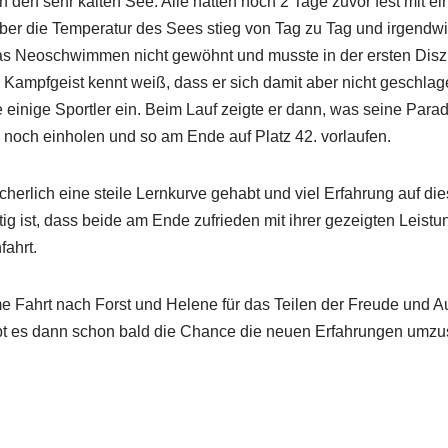
 den sehr kalten See. Alle hatten noch 2 Tage zuvor fest mit e
ber die Temperatur des Sees stieg von Tag zu Tag und irgendwi
das Neoschwimmen nicht gewöhnt und musste in der ersten Diszip
Kampfgeist kennt weiß, dass er sich damit aber nicht geschla
einige Sportler ein. Beim Lauf zeigte er dann, was seine Parad
e noch einholen und so am Ende auf Platz 42. vorlaufen.
erlich eine steile Lernkurve gehabt und viel Erfahrung auf 
ig ist, dass beide am Ende zufrieden mit ihrer gezeigten Leist
fahrt.
 Fahrt nach Forst und Helene für das Teilen der Freude und Au
gibt es dann schon bald die Chance die neuen Erfahrungen umzu