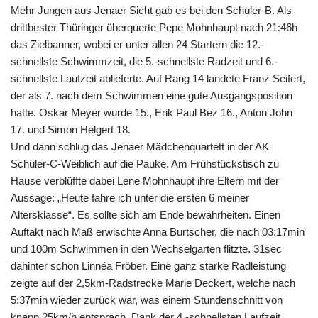
Mehr Jungen aus Jenaer Sicht gab es bei den Schüler-B. Als
drittbester Thüringer überquerte Pepe Mohnhaupt nach 21:46h
das Zielbanner, wobei er unter allen 24 Startern die 12.-
schnellste Schwimmzeit, die 5.-schnellste Radzeit und 6.-
schnellste Laufzeit ablieferte. Auf Rang 14 landete Franz Seifert,
der als 7. nach dem Schwimmen eine gute Ausgangsposition
hatte. Oskar Meyer wurde 15., Erik Paul Bez 16., Anton John
17. und Simon Helgert 18.
Und dann schlug das Jenaer Mädchenquartett in der AK
Schüler-C-Weiblich auf die Pauke. Am Frühstückstisch zu
Hause verblüffte dabei Lene Mohnhaupt ihre Eltern mit der
Aussage: „Heute fahre ich unter die ersten 6 meiner
Altersklasse“. Es sollte sich am Ende bewahrheiten. Einen
Auftakt nach Maß erwischte Anna Burtscher, die nach 03:17min
und 100m Schwimmen in den Wechselgarten flitzte. 31sec
dahinter schon Linnéa Fröber. Eine ganz starke Radleistung
zeigte auf der 2,5km-Radstrecke Marie Deckert, welche nach
5:37min wieder zurück war, was einem Stundenschnitt von
knapp 25km/h entsprach. Dank der 4.-schnellsten Laufzeit