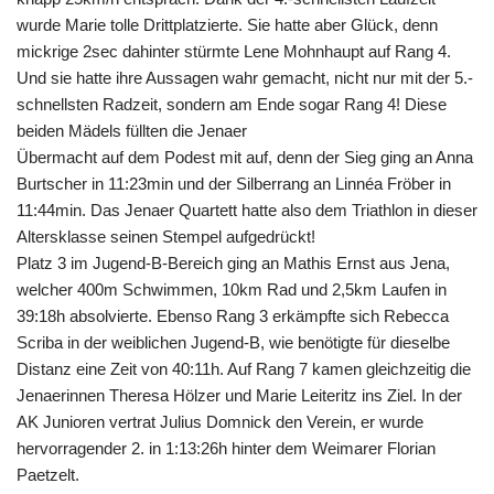
wurde Marie tolle Drittplatzierte. Sie hatte aber Glück, denn
mickrige 2sec dahinter stürmte Lene Mohnhaupt auf Rang 4.
Und sie hatte ihre Aussagen wahr gemacht, nicht nur mit der 5.-
schnellsten Radzeit, sondern am Ende sogar Rang 4! Diese
beiden Mädels füllten die Jenaer
Übermacht auf dem Podest mit auf, denn der Sieg ging an Anna
Burtscher in 11:23min und der Silberrang an Linnéa Fröber in
11:44min. Das Jenaer Quartett hatte also dem Triathlon in dieser
Altersklasse seinen Stempel aufgedrückt!
Platz 3 im Jugend-B-Bereich ging an Mathis Ernst aus Jena,
welcher 400m Schwimmen, 10km Rad und 2,5km Laufen in
39:18h absolvierte. Ebenso Rang 3 erkämpfte sich Rebecca
Scriba in der weiblichen Jugend-B, wie benötigte für dieselbe
Distanz eine Zeit von 40:11h. Auf Rang 7 kamen gleichzeitig die
Jenaerinnen Theresa Hölzer und Marie Leiteritz ins Ziel. In der
AK Junioren vertrat Julius Domnick den Verein, er wurde
hervorragender 2. in 1:13:26h hinter dem Weimarer Florian
Paetzelt.