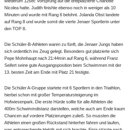
wiederum 12sec Vorsprung auf die drittplatzierte Charlotte
Nicolea hatte. Judith finishte ebenso noch in weniger als 10
Minuten und wurde mit Rang 6 belohnt. Jolanda Obst landete
auf Rang 8 und wurde somit die vierte Jenaer Sportlerin unter
den TOP 8.
Die Schüler-B-Athleten waren zu fünft, die Jenaer Jungs haben
sich ordentlich ins Zeug gelegt. Besonders gut platzierte sich
Pepe Mohnhaupt nach 21:44min auf Rang 6, während Franz
Seifert seine gute Ausgangsposition beim Schwimmen mit der
13. besten Zeit am Ende mit Platz 21 festigte.
Die Schüler A-Gruppe startete mit 6 Sportlern in den Triathlon,
hierbei schon mit großer Temperatursteigerung im
Hofwiesenpark. Die erste Hürde sollte für alle Athleten die
400m-Schwimmdistanz darstellen, welche auch am Ende kaum
Chancen auf vordere Platzierungen zuließ. So mussten die
Athleten einen großen Rückstand hinterher fahren und laufen,
was entsprechende Hektik mit sich brachte. Finja stürzte nach